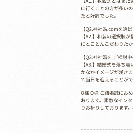
【A1.】教会式とはま
に行くことの方が多いの
たと好評でした。
【Q2.神社婚.comを
【A2.】和装の選択肢
にとことんこだわりたか
【Q3.神社婚を ご検
【A3.】結婚式を落ち
かなかイメージが湧きま
て当日を迎えることがで
O様 O様 ご結婚誠に
おります。素敵なインタ
りお祈りしております。