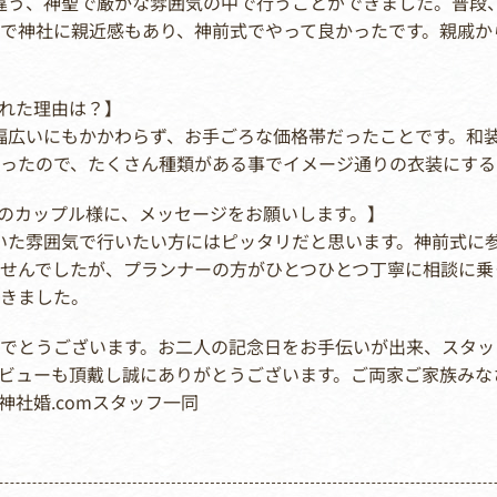
た違う、神聖で厳かな雰囲気の中で行うことができました。普段
で神社に親近感もあり、神前式でやって良かったです。親戚か
選ばれた理由は？】
が幅広いにもかかわらず、お手ごろな価格帯だったことです。和
ったので、たくさん種類がある事でイメージ通りの衣装にする
討中のカップル様に、メッセージをお願いします。】
着いた雰囲気で行いたい方にはピッタリだと思います。神前式に
せんでしたが、プランナーの方がひとつひとつ丁寧に相談に乗
きました。
おめでとうございます。お二人の記念日をお手伝いが出来、スタ
ビューも頂戴し誠にありがとうございます。ご両家ご家族みな
神社婚.comスタッフ一同