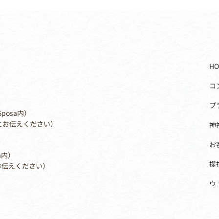
HO
コ
プ
Sposa内）
社婚とお伝えください）
神
お
a内）
提
とお伝えください）
ウ