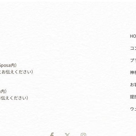
HO
コ
プ
Sposa内）
社婚とお伝えください）
神
お
a内）
提
とお伝えください）
ウ