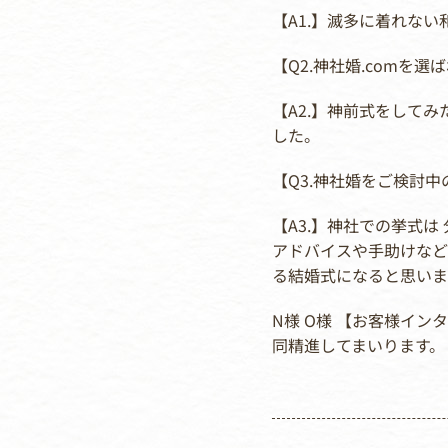
【A1.】滅多に着れな
【Q2.神社婚.comを
【A2.】神前式をして
した。
【Q3.神社婚をご検討
【A3.】神社での挙式は
アドバイスや手助けなど
る結婚式になると思いま
N様 O様 【お客様イ
同精進してまいります。